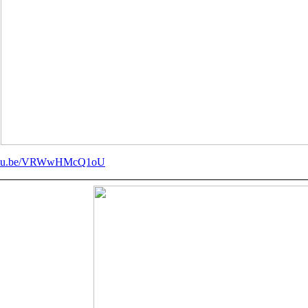
youtu.be/VRWwHMcQ1oU