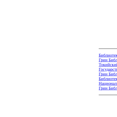
Библиотек
Грин Биб
Токийский
Государст
Грин Биб
Библиоте
Национал
Грин Биб