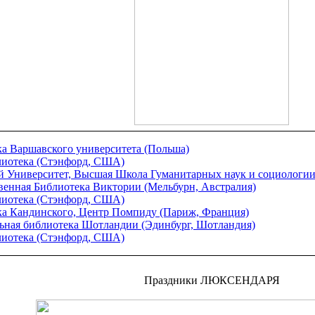
а Варшавского университета (Польша)
лиотека (Стэнфорд, США)
 Университет, Высшая Школа Гуманитарных наук и социологии
венная Библиотека Виктории (Мельбурн, Австралия)
лиотека (Стэнфорд, США)
ка Кандинского, Центр Помпиду (Париж, Франция)
ьная библиотека Шотландии (Эдинбург, Шотландия)
лиотека (Стэнфорд, США)
Праздники ЛЮКСЕНДАРЯ