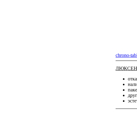
chrono-tab
ЛЮКСЕНДА
отк
нали
пак
дру
эст