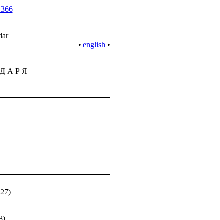
 366
ndar
•
english
•
 Д А Р Я
027)
8)