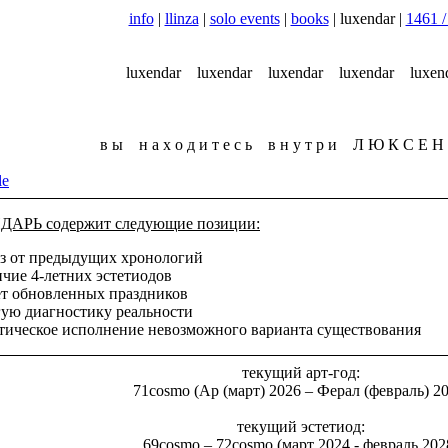
info
|
llinza
|
solo events
|
books
| luxendar |
1461 /
luxendar
luxendar
luxendar
luxendar
luxe
в ы н а х о д и т е с ь в н у т р и Л Ю К С Е Н
le
РЬ содержит следующие позиции:
аз от предыдущих хронологий
чие 4-летних эстетиодов
ет обновленных праздников
гую диагностику реальности
етическое исполнение невозможного варианта существования
текущий арт-год:
71cosmo
(Ар (март) 2026 – Ферал (февраль) 2
текущий эстетиод:
69cosmo – 72cosmo
(март 2024 - февраль 202